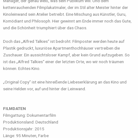
Manager, der genau weiß, was sein Publikum will. Und dem
kettenrauchenden Filmplakatmaler, der im Stil alter Meister hinter der
Kinoleinwand sein Atelier betreibt. Eine Mischung aus Künstler, Guru,
Komödiant und Philosoph. Hier gewinnt am Ende immer noch das Gute,
und die Schönheit triumphiert über das Chaos.
Doch das „Alfred Talkies“ ist bedroht. Filmposter werden heute auf
Plastik gedruckt, luxuriöse Apartmenthochhäuser vertreiben die
Zuschauer. Ein aussichtsloser Kampf, aber kein Grund aufzugeben. So
ist das „Alfred Talkies“ einer der letzten Orte, wo wir noch träumen
können. Echtes Kino.
„Original Copy“ ist eine hinreißende Liebeserklärung an das Kino und
seine Helden vor, auf und hinter der Leinwand.
FILMDATEN
Filmgattung: Dokumentarfilm
Produktionsland: Deutschland
Produktionsjahr: 2015
Länge: 95 Minuten, Farbe