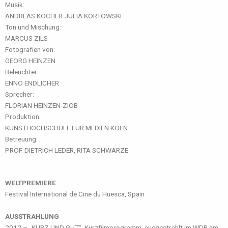
Musik:
ANDREAS KÖCHER JULIA KORTOWSKI
Ton und Mischung:
MARCUS ZILS
Fotografien von:
GEORG HEINZEN
Beleuchter
ENNO ENDLICHER
Sprecher:
FLORIAN HEINZEN-ZIOB
Produktion:
KUNSTHOCHSCHULE FÜR MEDIEN KÖLN
Betreuung:
PROF. DIETRICH LEDER, RITA SCHWARZE
WELTPREMIERE
Festival International de Cine du Huesca, Spain
AUSSTRAHLUNG
2012 – „KURZ UND GUT“, Kurzfilmprogramm, ausgestrahlt im WDR am