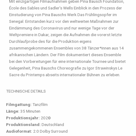
Mit einzigartigen Filmaufnahmen geben Pina Bausch Foundation,
École des Sables und Sadler’s Wells Einblick in den Prozess der
Einstudierung von Pina Bauschs Werk Das Frühlingsopfer im
Senegal. Entstanden kurz vor den weltweiten Maßnahmen zur
Eindämmung des Coronavirus und nur wenige Tage vor der
Weltpremiere in Dakar, zeigen die Aufnahmen die vorerst letzte
Durchlaufprobe des für die Produktion eigens
zusammengekommenen Ensembles von 38 Tänzer*innen aus 14
afrikanischen Ländern. Der Film dokumentiert dieses Ensemble
bei den Vorbereitungen für eine internationale Tournee und bietet
Gelegenheit, Pina Bauschs Choreografie zu Igor Strawinskys Le
Sacre du Printemps abseits internationaler Bühnen zu erleben.
TECHNISCHE DETAILS
Filmgattung:
Tanzfilm
Länge:
35 Minuten
Produktionsjahr:
202
0
Produktionsland:
Deutschland
Audioformat:
2.0 Dolby Surround